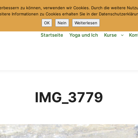
d verbessern zu können, verwenden wir Cookies. Durch die weitere Nut
itere Informationen zu Cookies erhalten Sie in der Datenschutzerkläru
OK
Nein
Weiterlesen
Startseite
Yoga und Ich
Kurse
Kon
IMG_3779