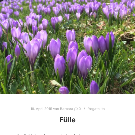
19. April 2015
von
Barbara
0
Yogatalita
Fülle