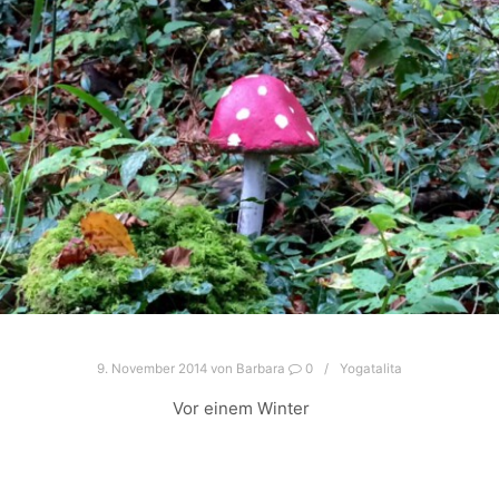
9. November 2014
von
Barbara
0
Yogatalita
Vor einem Winter