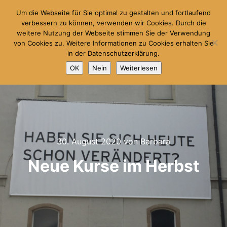
Um die Webseite für Sie optimal zu gestalten und fortlaufend
verbessern zu können, verwenden wir Cookies. Durch die
weitere Nutzung der Webseite stimmen Sie der Verwendung
Hauptm
Suchen
von Cookies zu. Weitere Informationen zu Cookies erhalten Sie
in der Datenschutzerklärung.
OK
Nein
Weiterlesen
30. August 2020
von
Barbara
Neue Kurse im Herbst